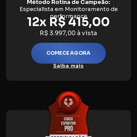
Método Rotina de Campeão:
Especialista em Monitoramento de
performance
12x R$ 415,00
R$ 3.997,00 à vista
COMECE AGORA
Saiba mais