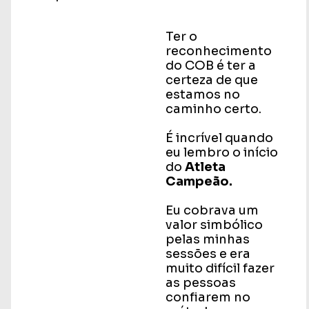
Ter o
reconhecimento
do COB é ter a
certeza de que
estamos no
caminho certo.
É incrível quando
eu lembro o início
do
Atleta
Campeão.
Eu cobrava um
valor simbólico
pelas minhas
sessões e era
muito difícil fazer
as pessoas
confiarem no